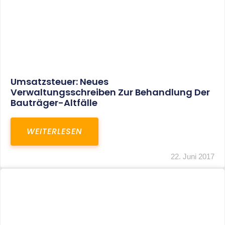
Bundesfinanzhof Beendet Den
Meinungsstreit: Scheidungskosten Sind
Steuerlich Nicht Mehr Abziehbar
WEITERLESEN
22. Juni 2017
1
…
24
25
26
27
SITEMAP