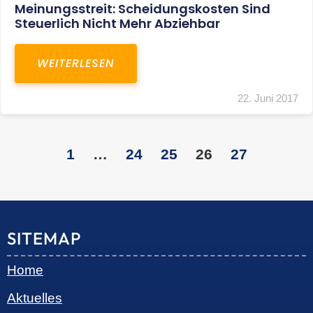
Transaktionsberatung
Unternehmensberatung
KONTAKT
S+R Consilium Wirtschafts- und
Steuerberatungsgesellschaft mbH
Bautzner Landstraße 14
01324 Dresden
Telefon:
+49 351 810 360 10
Telefax: +49 351 810 360 19
E-Mail:
kontakt@steuernundrecht-dresden.de