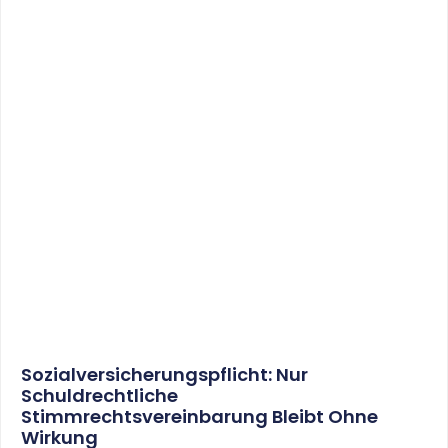
Künstlersozialversicherung: Abgabesatz
Beträgt Im Nächsten Jahr 4,2 %
WEITERLESEN
22. Juni 2017
Private Pkw-Nutzung: Erschütterung Des