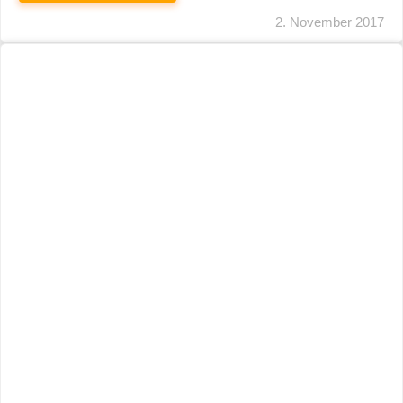
2. November 2017
Künstlersozialversicherung: Abgabesatz
Beträgt Im Nächsten Jahr 4,2 %
WEITERLESEN
22. Juni 2017