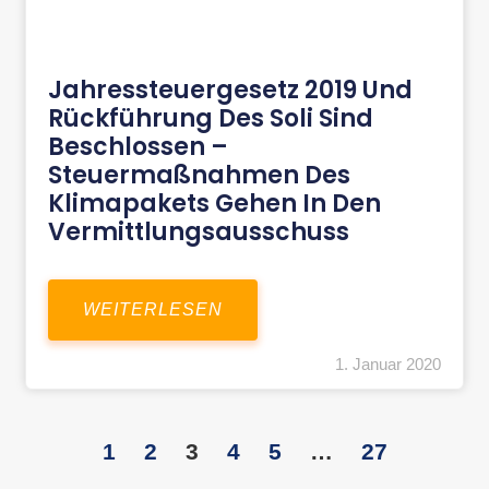
Jahressteuergesetz 2019 Und
Rückführung Des Soli Sind
Beschlossen –
Steuermaßnahmen Des
Klimapakets Gehen In Den
Vermittlungsausschuss
WEITERLESEN
1. Januar 2020
1
2
3
4
5
…
27