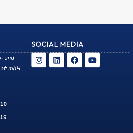
SOCIAL MEDIA
s- und
haft mbH
 10
 19