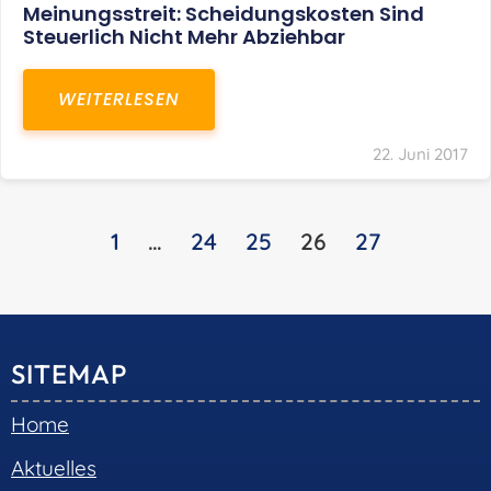
Transaktionsberatung
Unternehmensberatung
KONTAKT
S+R Consilium Wirtschafts- und
Steuerberatungsgesellschaft mbH
Bautzner Landstraße 14
01324 Dresden
Telefon:
+49 351 810 360 10
Telefax: +49 351 810 360 19
E-Mail:
kontakt@steuernundrecht-dresden.de