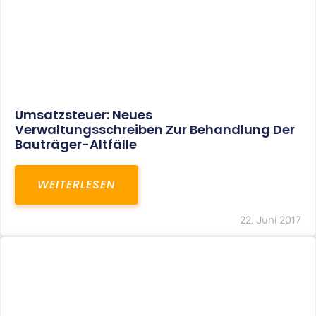
Bundesfinanzhof Beendet Den
Meinungsstreit: Scheidungskosten Sind
Steuerlich Nicht Mehr Abziehbar
WEITERLESEN
22. Juni 2017
1
…
24
25
26
27
SITEMAP