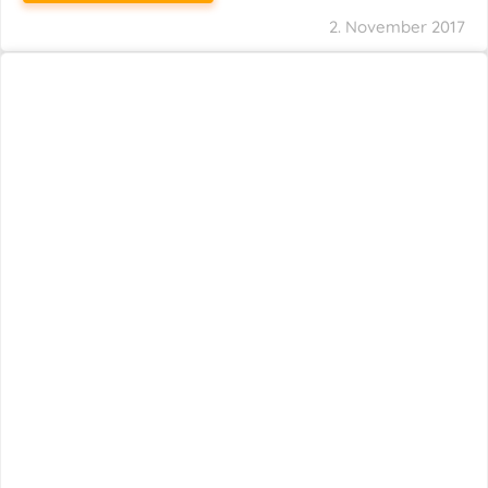
2. November 2017
Künstlersozialversicherung: Abgabesatz
Beträgt Im Nächsten Jahr 4,2 %
WEITERLESEN
22. Juni 2017