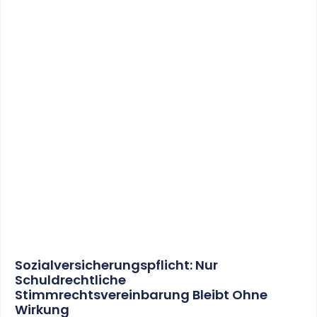
Künstlersozialversicherung: Abgabesatz
Beträgt Im Nächsten Jahr 4,2 %
WEITERLESEN
22. Juni 2017
Private Pkw-Nutzung: Erschütterung Des